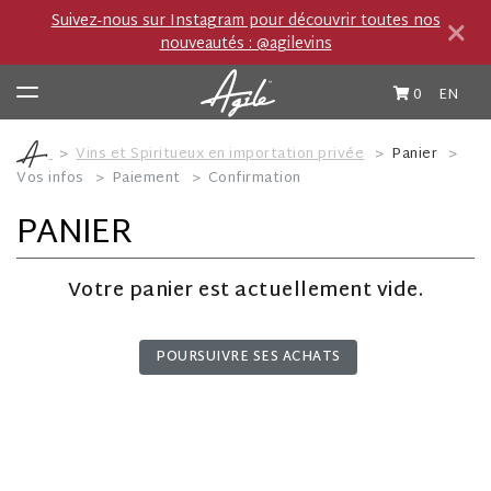
×
Suivez-nous sur Instagram pour découvrir toutes nos
nouveautés : @agilevins
0
EN
Vins et Spiritueux en importation privée
Panier
Vos infos
Paiement
Confirmation
Vins et Spiritueux
PANIER
Producteurs
Votre panier est actuellement vide.
Boutique importation privée (IP)
POURSUIVRE SES ACHATS
Carnet de route
Cocktails et Accords