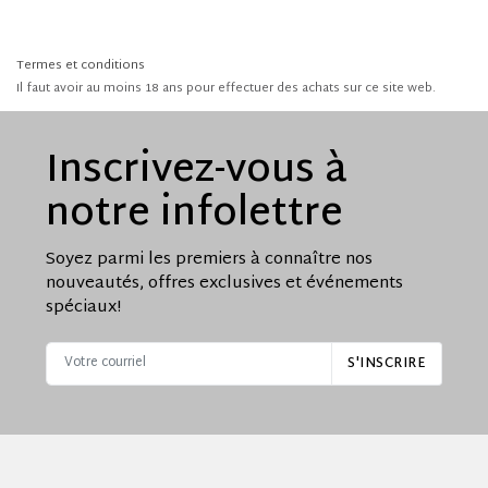
À propos
Termes et conditions
Il faut avoir au moins 18 ans pour effectuer des achats sur ce site web.
Contact
Inscrivez-vous à
notre infolettre
Inscrivez-vous à notre infolettre :
S'INSCRIRE
Soyez parmi les premiers à connaître nos
nouveautés, offres exclusives
et événements
spéciaux!
S'INSCRIRE