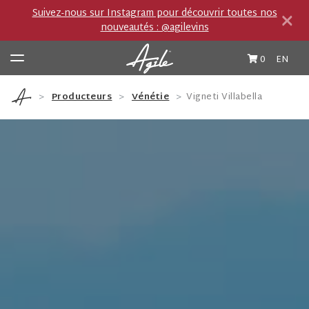
×
Suivez-nous sur Instagram pour découvrir toutes nos
nouveautés : @agilevins
0
EN
Producteurs
Vénétie
Vigneti Villabella
Vins et Spiritueux
Producteurs
Boutique importation privée (IP)
Carnet de route
Cocktails et Accords