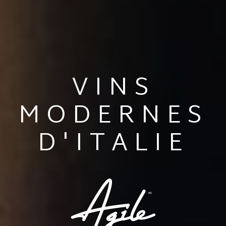
VINS
MODERNES
D'ITALIE