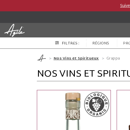
Suiv
Vins et Spiritueux
Producteurs
Catégor
FILTRES :
RÉGIONS
PR
Nos Vins et Spiritueux
Grappa
NOS VINS ET SPIRIT