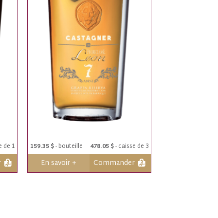
e de 1
159.35 $
- bouteille
478.05 $
- caisse de 3
r
En savoir +
Commander