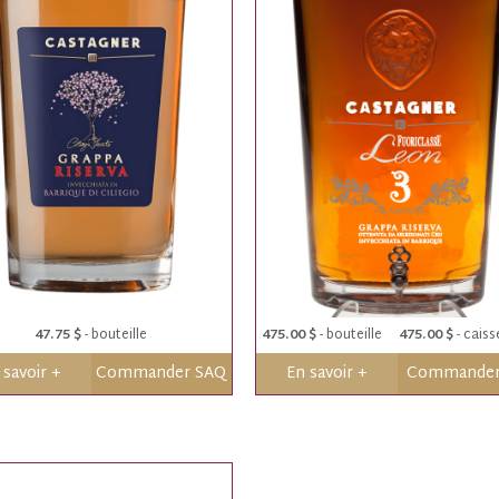
47.75 $
- bouteille
475.00 $
- bouteille
475.00 $
- caiss
 savoir +
Commander SAQ
En savoir +
Commande