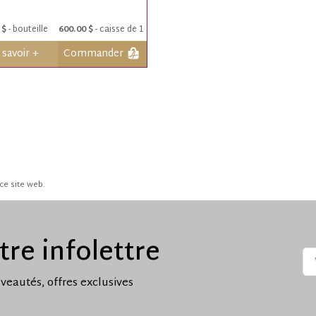
 $
- bouteille
600.00 $
- caisse de 1
 savoir +
Commander
ce site web.
tre infolettre
veautés, offres exclusives