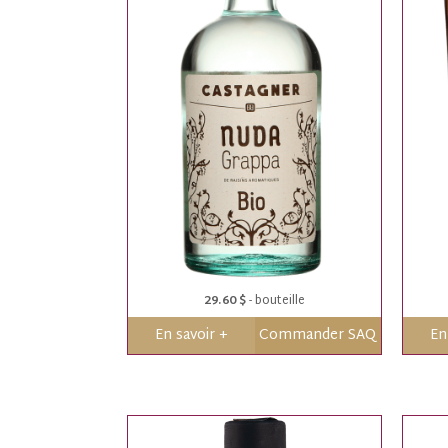
29.60 $
- bouteille
En savoir +
Commander SAQ
En