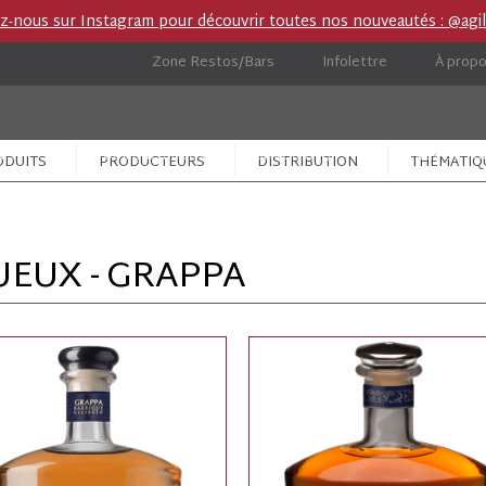
ez-nous sur Instagram pour découvrir toutes nos nouveautés : @agil
Zone Restos/Bars
Infolettre
À prop
ies
Boutique importation privée (IP)
Carnet de ro
ODUITS
PRODUCTEURS
DISTRIBUTION
THÉMATIQ
UEUX - GRAPPA