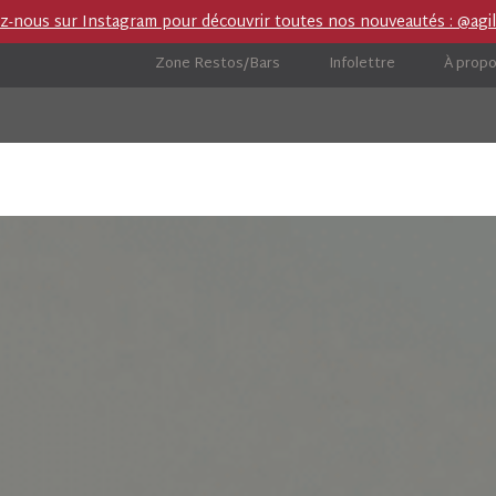
ez-nous sur Instagram pour découvrir toutes nos nouveautés : @agil
Zone Restos/Bars
Infolettre
À prop
ies
Boutique importation privée (IP)
Carnet de ro