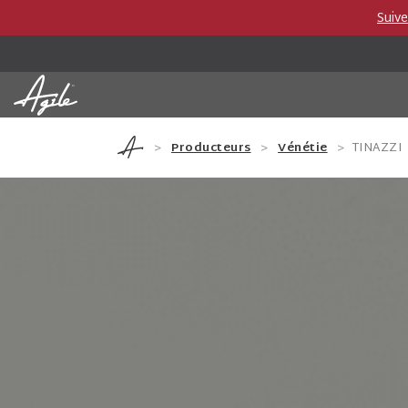
Suiv
Vins et Spiritueux
Producteurs
Catégor
Producteurs
Vénétie
TINAZZI