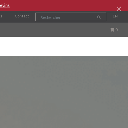
×
evins
os
Contact
EN
0
ute
Cocktails et Accords