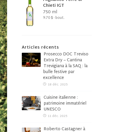
Chieti IGT
750 ml
9.70 $ - bout.
Articles récents
Prosecco DOC Treviso
Extra Dry – Cantina
Trevigiana à la SAQ : la
bulle festive par
excellence
18 déc. 2025
Cuisine italienne :
patrimoine immatériel
UNESCO
11 déc. 2025
Roberto Castagner à