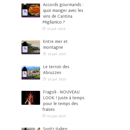
Accords gourmands :
quoi manger avec les
vins de Cantina
Miglianico ?
10 juil. 2025
Entre mer et
montagne
10 juil. 2025
Le terroir des
Abruzzes
10 juil. 2025
Fragoli - NOUVEAU
LOOK ! Juste à temps
pour le temps des
fraises
03 juin 2025
Spritz italien