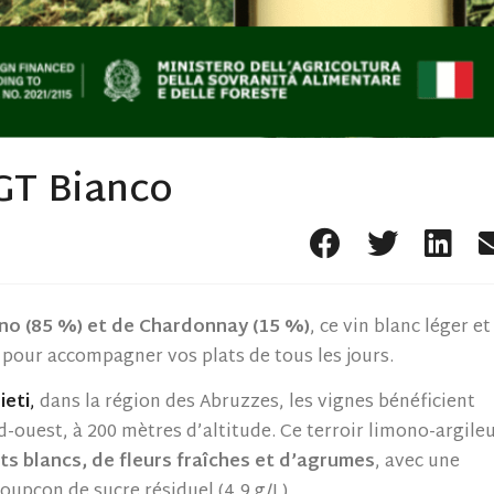
IGT Bianco
no (85 %) et de Chardonnay (15 %)
, ce vin blanc léger et
u pour accompagner vos plats de tous les jours.
ieti
,
dans la région des Abruzzes, les vignes bénéficient
rd-ouest, à 200 mètres d’altitude. Ce terroir limono-argile
its blancs, de fleurs fraîches et d’agrumes
, avec une
upçon de sucre résiduel (4,9 g/L).