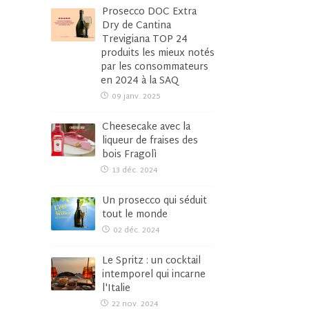
Prosecco DOC Extra
Dry de Cantina
Trevigiana TOP 24
produits les mieux notés
par les consommateurs
en 2024 à la SAQ
09 janv. 2025
Cheesecake avec la
liqueur de fraises des
bois Fragolì
13 déc. 2024
Un prosecco qui séduit
tout le monde
02 déc. 2024
Le Spritz : un cocktail
intemporel qui incarne
l'Italie
22 nov. 2024