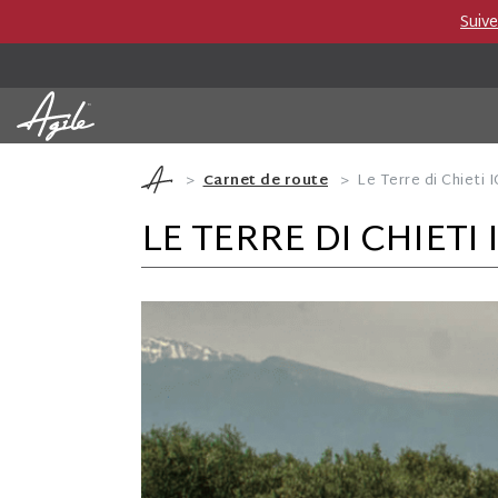
Suiv
Vins et Spiritueux
Producteurs
Catégor
Carnet de route
Le Terre di Chieti 
LE TERRE DI CHIETI