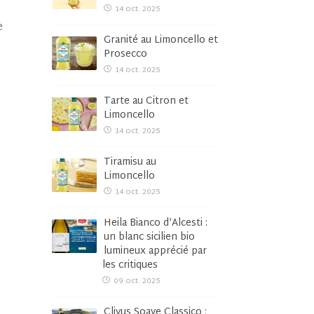
14 oct. 2025
e
Granité au Limoncello et
Prosecco
14 oct. 2025
Tarte au Citron et
Limoncello
14 oct. 2025
Tiramisu au
Limoncello
14 oct. 2025
Heila Bianco d’Alcesti :
un blanc sicilien bio
lumineux apprécié par
les critiques
09 oct. 2025
Clivus Soave Classico :