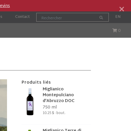
×
evins
os
Contact
EN
0
ute
Cocktails et Accords
Produits liés
Miglianico
Montepulciano
d'Abruzzo DOC
750 ml
10.25 $ - bout.
Miglianico Terre di