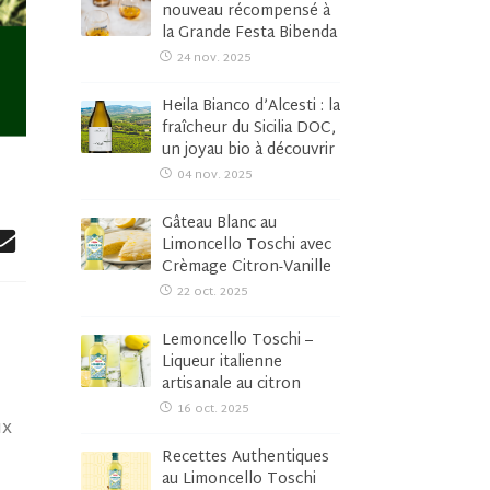
nouveau récompensé à
la Grande Festa Bibenda
24 nov. 2025
Heila Bianco d’Alcesti : la
fraîcheur du Sicilia DOC,
un joyau bio à découvrir
04 nov. 2025
Gâteau Blanc au
Limoncello Toschi avec
Crèmage Citron-Vanille
22 oct. 2025
Lemoncello Toschi –
Liqueur italienne
artisanale au citron
16 oct. 2025
ux
Recettes Authentiques
au Limoncello Toschi