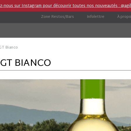
ez-nous sur Instagram pour découvrir toutes nos nouveautés : @agil
Zone Restos/Bars
Infolettre
À prop
ies
Boutique importation privée (IP)
Carnet de ro
IGT Bianco
 IGT BIANCO