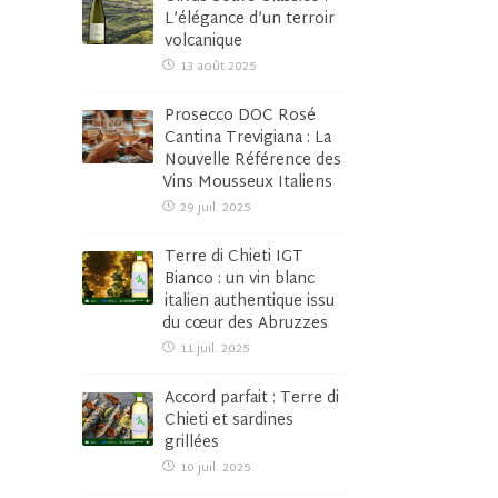
L’élégance d’un terroir
volcanique
13 août 2025
Prosecco DOC Rosé
Cantina Trevigiana : La
Nouvelle Référence des
Vins Mousseux Italiens
29 juil. 2025
Terre di Chieti IGT
Bianco : un vin blanc
italien authentique issu
du cœur des Abruzzes
11 juil. 2025
Accord parfait : Terre di
Chieti et sardines
grillées
10 juil. 2025